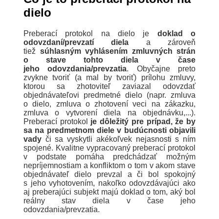
dielo
Preberací protokol na dielo je
doklad o
odovzdaní/prevzatí diela
a zároveň
tiež
súhlasným vyhlásením zmluvných strán
o stave tohto diela v čase
jeho odovzdania/prevzatia
. Obyčajne preto
zvykne tvoriť (a mal by tvoriť) prílohu zmluvy,
ktorou sa zhotoviteľ zaviazal odovzdať
objednávateľovi predmetné dielo (napr. zmluva
o dielo, zmluva o zhotovení veci na zákazku,
zmluva o vytvorení diela na objednávku,...).
Preberací protokol
je dôležitý pre prípad, že by
sa na predmetnom diele v budúcnosti objavili
vady
či sa vyskytli akékoľvek nejasnosti s ním
spojené. Kvalitne vypracovaný preberací protokol
v podstate pomáha predchádzať možným
nepríjemnostiam a konfliktom o tom v akom stave
objednávateľ dielo prevzal a či bol spokojný
s jeho vyhotovením, nakoľko odovzdávajúci ako
aj preberajúci subjekt majú doklad o tom, aký bol
reálny stav diela v čase jeho
odovzdania/prevzatia.