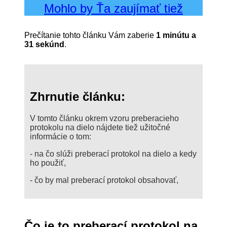
Mohlo by Ťa zaujímať tiež
Prečítanie tohto článku Vám zaberie
1 minútu a
31 sekúnd
.
zhrnutie článku:
V tomto článku okrem vzoru preberacieho
protokolu na dielo nájdete tiež užitočné
informácie o tom:
- na čo slúži preberací protokol na dielo a kedy
ho použiť,
- čo by mal preberací protokol obsahovať,
čo je to preberací protokol na