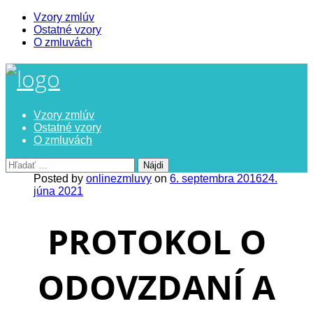
Vzory zmlúv
Ostatné vzory
O zmluvách
Skip
to
content
Vzory zmlúv
Ostatné vzory
O zmluvách
Hľadať:
Posted by
onlinezmluvy
on
6. septembra 2016
24.
júna 2021
PROTOKOL O
ODOVZDANÍ A