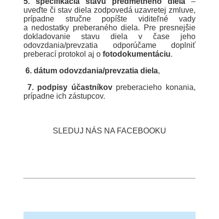
5. špecifikácia stavu predmetného diela
–
uveďte či stav diela zodpovedá uzavretej zmluve,
prípadne stručne popíšte viditeľné vady
a nedostatky preberaného diela. Pre presnejšie
dokladovanie stavu diela v čase jeho
odovzdania/prevzatia odporúčame doplniť
preberací protokol aj o
fotodokumentáciu
.
6.
dátum odovzdania/prevzatia diela
,
7.
podpisy účastníkov
preberacieho konania,
prípadne ich zástupcov.
SLEDUJ NÁS NA FACEBOOKU