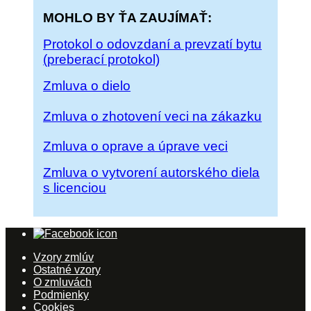
MOHLO BY ŤA ZAUJÍMAŤ:
Protokol o odovzdaní a prevzatí bytu
(preberací protokol)
Zmluva o dielo
Zmluva o zhotovení veci na zákazku
Zmluva o oprave a úprave veci
Zmluva o vytvorení autorského diela
s licenciou
Vzory zmlúv
Ostatné vzory
O zmluvách
Podmienky
Cookies